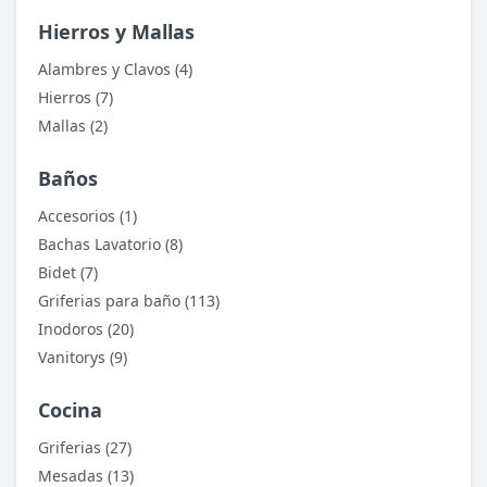
Review Stars
Hierros y Mallas
Alambres y Clavos (4)
Hierros (7)
Your Name
Mallas (2)
Baños
Accesorios (1)
Email Address
Bachas Lavatorio (8)
Bidet (7)
Griferias para baño (113)
Your Review
Inodoros (20)
Vanitorys (9)
Cocina
Griferias (27)
Mesadas (13)