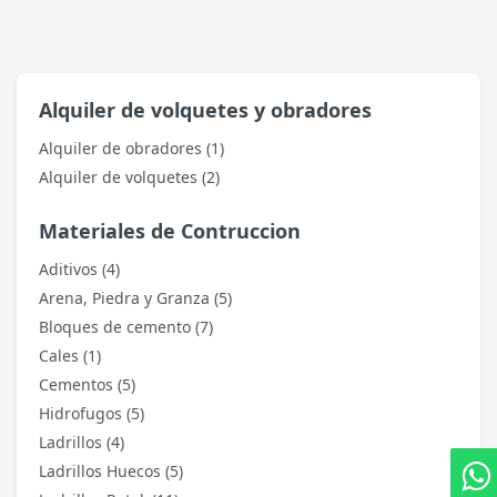
Phasellus id mattis nulla. Mauris velit nisi,
imperdiet vitae sodales in, maximus ut lectus.
Vivamus commodo scelerisque lacus, at
Alquiler de volquetes y obradores
porttitor dui iaculis id. Curabitur imperdiet
ultrices fermentum.
Alquiler de obradores (1)
Alquiler de volquetes (2)
27 May, 2018
Materiales de Contruccion
Adam Taylor
Aditivos (4)
Arena, Piedra y Granza (5)
Aenean non lorem nisl. Duis tempor sollicitudin
Bloques de cemento (7)
orci, eget tincidunt ex semper sit amet. Nullam
Cales (1)
neque justo, sodales congue feugiat ac, facilisis
Cementos (5)
a augue. Donec tempor sapien et fringilla
Hidrofugos (5)
facilisis. Nam maximus consectetur diam. Nulla
Ladrillos (4)
ut ex mollis, volutpat tellus vitae, accumsan
Ladrillos Huecos (5)
ligula.