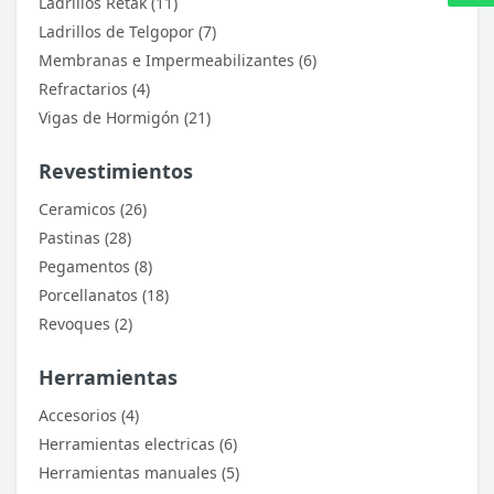
Ladrillos Retak (11)
12 April, 2018
Ladrillos de Telgopor (7)
Membranas e Impermeabilizantes (6)
Refractarios (4)
Helena Garcia
Vigas de Hormigón (21)
Duis ac lectus scelerisque quam blandit egestas.
Revestimientos
Pellentesque hendrerit eros laoreet suscipit
ultrices.
Ceramicos (26)
2 January, 2018
Pastinas (28)
Pegamentos (8)
Porcellanatos (18)
(current)
Revoques (2)
1
2
3
Herramientas
Accesorios (4)
Write A Review
Herramientas electricas (6)
Herramientas manuales (5)