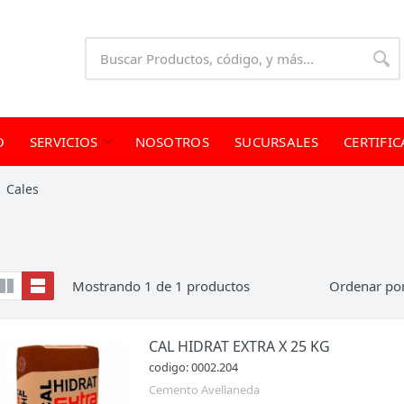
O
SERVICIOS
NOSOTROS
SUCURSALES
CERTIFI
Cales
Mostrando
1
de
1
productos
Ordenar po
CAL HIDRAT EXTRA X 25 KG
codigo: 0002.204
Cemento Avellaneda