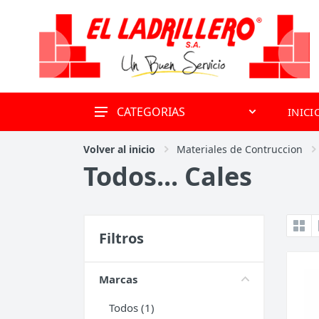
CATEGORIAS
INICI
OFERTAS
Volver al inicio
Materiales de Contruccion
Todos... Cales
Alquiler de volquetes y
obradores
Materiales de Contruccion
Revestimientos
Filtros
Herramientas
Marcas
Hierros y Mallas
Todos (1)
Baños