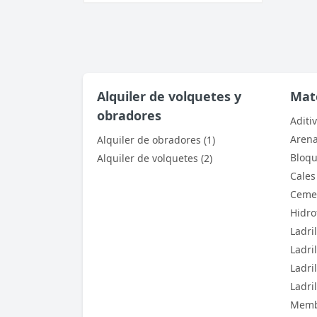
Alquiler de volquetes y
Mate
obradores
Aditiv
Arena
Alquiler de obradores (1)
Bloqu
Alquiler de volquetes (2)
Cales 
Cemen
Hidro
Ladril
Ladri
Ladril
Ladri
Membr