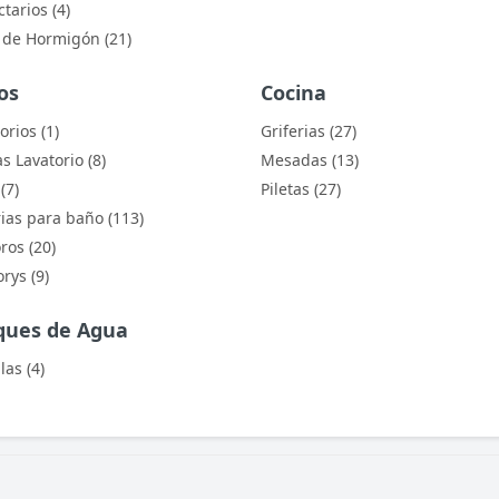
tarios (4)
 de Hormigón (21)
os
Cocina
orios (1)
Griferias (27)
s Lavatorio (8)
Mesadas (13)
(7)
Piletas (27)
rias para baño (113)
ros (20)
rys (9)
ques de Agua
las (4)