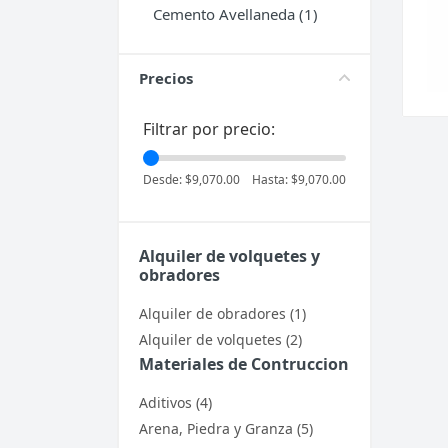
Cemento Avellaneda (1)
Cocina
Electrodomésticos
Precios
Puertas
Filtrar por precio:
Tanques de Agua
Desde:
$9,070.00
Hasta:
$9,070.00
Alquiler de volquetes y
obradores
Alquiler de obradores (1)
Alquiler de volquetes (2)
Materiales de Contruccion
Aditivos (4)
Arena, Piedra y Granza (5)